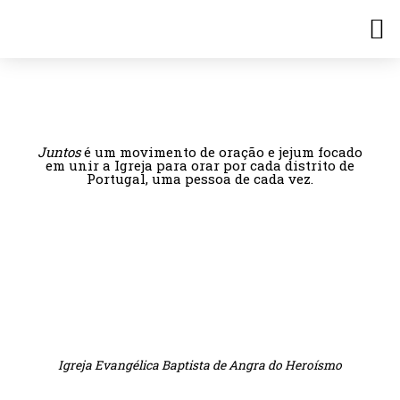
Juntos
é um movimento de oração e jejum focado
em unir a Igreja para orar por cada distrito de
Portugal, uma pessoa de cada vez.
De 7 a 27 de Maio,
ora pela igreja:
Igreja Evangélica Baptista de Angra do Heroísmo