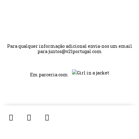
Pessoas pelas quais orámos individualmente
Para qualquer informação adicional envia-nos um email
para
juntos@v21portugal.com
Em parceria com